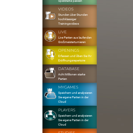
Spielstärke passen
VIDEOS
Stunden über Stunden
hochklassiger
Trainingsvideos
LIVE
Live Partien aus laufenden
Großmeisterturnieren
OPENINGS
Erfassen und Üben Sie Ihr
Eröffnungsrepertoire
DATABASE
Acht Millionen starke
Partien
MYGAMES
Speichern und analysieren
Sie eigene Partien in der
Cloud
PLAYERS
Speichern und analysieren
Sie eigene Partien in der
Cloud
STUDIES