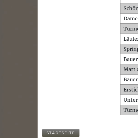
Schön
Dame
Turm
Läufe
Sprin
Bauer
Matt 
Bauer
Ersti
Unte
Türme
STARTSEITE