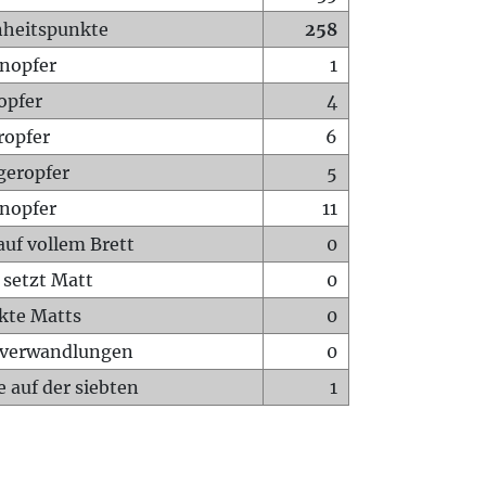
heitspunkte
258
nopfer
1
opfer
4
ropfer
6
geropfer
5
nopfer
11
auf vollem Brett
0
 setzt Matt
0
ckte Matts
0
rverwandlungen
0
 auf der siebten
1