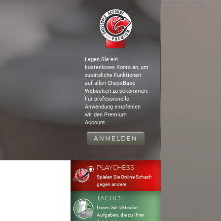
Legen Sie ein
kostenloses Konto an, um
zusätzliche Funktionen
auf allen ChessBase
Webseiten zu bekommen.
Für professionelle
Anwendung empfehlen
wir den Premium
Account.
ANMELDEN
PLAYCHESS
Spielen Sie Online Schach
gegen andere
TACTICS
Lösen Sie taktische
Aufgaben, die zu Ihrer