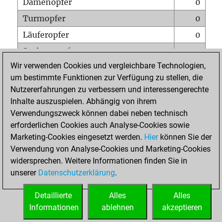
Damenopfer
0
Turmopfer
0
Läuferopfer
0
Springeropfer
0
Wir verwenden Cookies und vergleichbare Technologien,
Bauernopfer
0
um bestimmte Funktionen zur Verfügung zu stellen, die
Matt auf vollem Brett
0
Nutzererfahrungen zu verbessern und interessengerechte
Bauer setzt Matt
0
Inhalte auszuspielen. Abhängig von ihrem
Verwendungszweck können dabei neben technisch
Erstickte Matts
0
erforderlichen Cookies auch Analyse-Cookies sowie
Unterverwandlungen
0
Marketing-Cookies eingesetzt werden.
Hier
können Sie der
Verwendung von Analyse-Cookies und Marketing-Cookies
Türme auf der siebten
0
widersprechen. Weitere Informationen finden Sie in
unserer
Datenschutzerklärung
.
STARTSEITE
Detaillierte
Alles
Alles
Informationen
ablehnen
akzeptieren