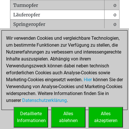
Turmopfer
0
Läuferopfer
0
Springeropfer
0
Bauernopfer
0
Wir verwenden Cookies und vergleichbare Technologien,
Matt auf vollem Brett
0
um bestimmte Funktionen zur Verfügung zu stellen, die
Nutzererfahrungen zu verbessern und interessengerechte
Bauer setzt Matt
0
Inhalte auszuspielen. Abhängig von ihrem
Erstickte Matts
0
Verwendungszweck können dabei neben technisch
Unterverwandlungen
0
erforderlichen Cookies auch Analyse-Cookies sowie
Marketing-Cookies eingesetzt werden.
Hier
können Sie der
Türme auf der siebten
0
Verwendung von Analyse-Cookies und Marketing-Cookies
widersprechen. Weitere Informationen finden Sie in
unserer
Datenschutzerklärung
.
STARTSEITE
Detaillierte
Alles
Alles
Informationen
ablehnen
akzeptieren