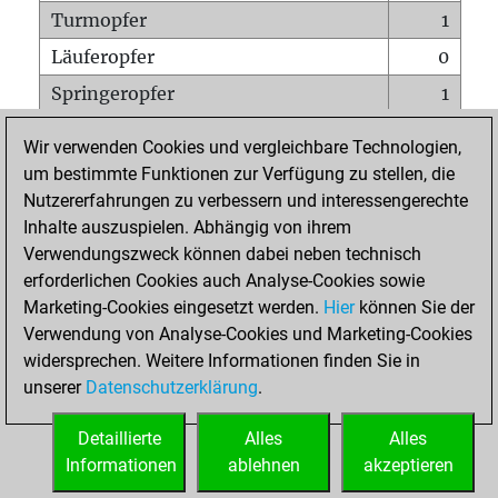
Turmopfer
1
Läuferopfer
0
Springeropfer
1
Bauernopfer
0
Wir verwenden Cookies und vergleichbare Technologien,
Matt auf vollem Brett
0
um bestimmte Funktionen zur Verfügung zu stellen, die
Nutzererfahrungen zu verbessern und interessengerechte
Bauer setzt Matt
0
Inhalte auszuspielen. Abhängig von ihrem
Erstickte Matts
0
Verwendungszweck können dabei neben technisch
Unterverwandlungen
0
erforderlichen Cookies auch Analyse-Cookies sowie
Marketing-Cookies eingesetzt werden.
Hier
können Sie der
Türme auf der siebten
0
Verwendung von Analyse-Cookies und Marketing-Cookies
widersprechen. Weitere Informationen finden Sie in
unserer
Datenschutzerklärung
.
STARTSEITE
Detaillierte
Alles
Alles
Informationen
ablehnen
akzeptieren