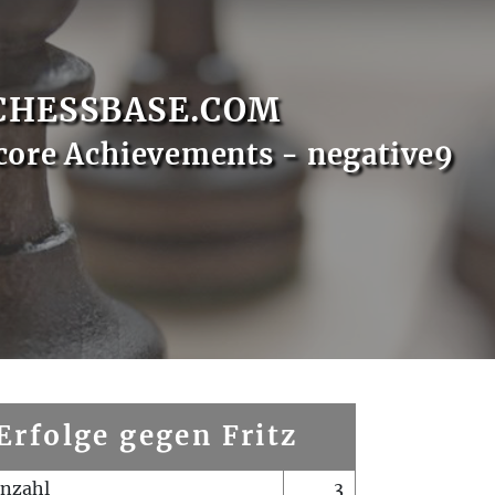
CHESSBASE.COM
core Achievements - negative9
Erfolge gegen Fritz
enzahl
3