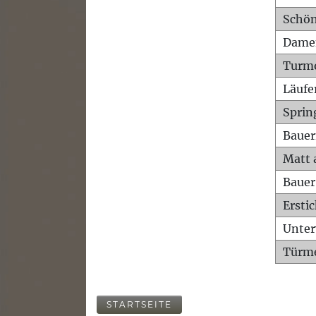
Schön
Dame
Turm
Läufe
Sprin
Bauer
Matt 
Bauer
Ersti
Unte
Türme
STARTSEITE