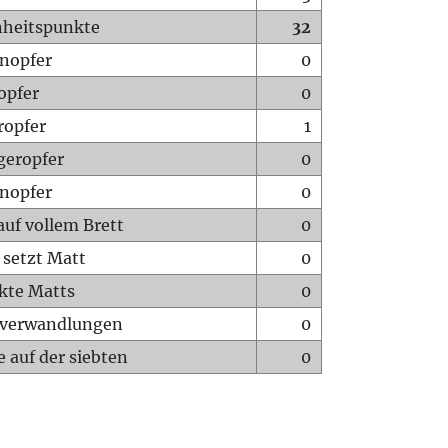
heitspunkte
32
nopfer
0
opfer
0
ropfer
1
geropfer
0
nopfer
0
auf vollem Brett
0
 setzt Matt
0
ckte Matts
0
rverwandlungen
0
 auf der siebten
0