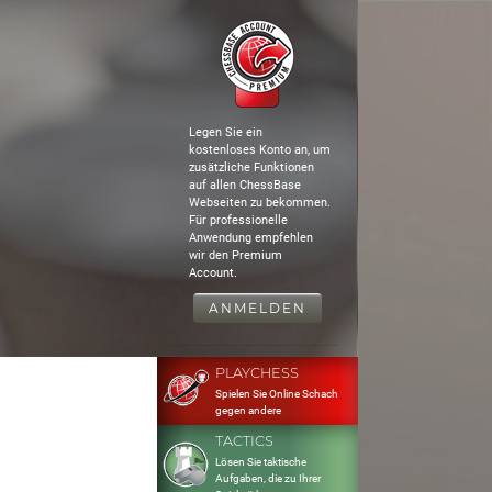
Legen Sie ein
kostenloses Konto an, um
zusätzliche Funktionen
auf allen ChessBase
Webseiten zu bekommen.
Für professionelle
Anwendung empfehlen
wir den Premium
Account.
ANMELDEN
PLAYCHESS
Spielen Sie Online Schach
gegen andere
TACTICS
Lösen Sie taktische
Aufgaben, die zu Ihrer