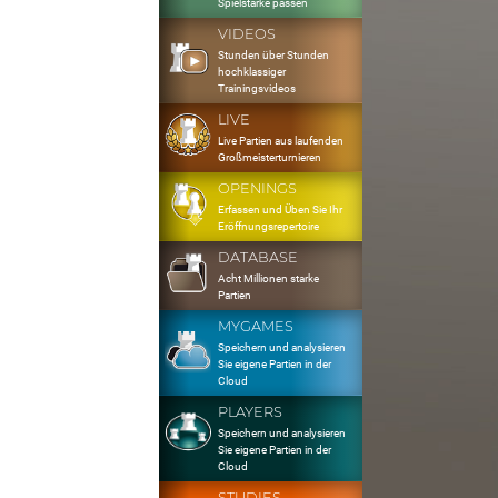
Spielstärke passen
VIDEOS
Stunden über Stunden
hochklassiger
Trainingsvideos
LIVE
Live Partien aus laufenden
Großmeisterturnieren
OPENINGS
Erfassen und Üben Sie Ihr
Eröffnungsrepertoire
DATABASE
Acht Millionen starke
Partien
MYGAMES
Speichern und analysieren
Sie eigene Partien in der
Cloud
PLAYERS
Speichern und analysieren
Sie eigene Partien in der
Cloud
STUDIES