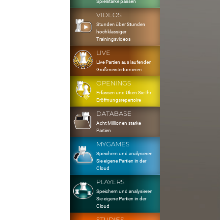
Spielstärke passen
VIDEOS
Stunden über Stunden
hochklassiger
Trainingsvideos
LIVE
Live Partien aus laufenden
Großmeisterturnieren
OPENINGS
Erfassen und Üben Sie Ihr
Eröffnungsrepertoire
DATABASE
Acht Millionen starke
Partien
MYGAMES
Speichern und analysieren
Sie eigene Partien in der
Cloud
PLAYERS
Speichern und analysieren
Sie eigene Partien in der
Cloud
STUDIES