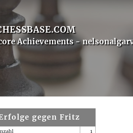
CHESSBASE.COM
core Achievements - nelsonalgar
Erfolge gegen Fritz
enzahl
1