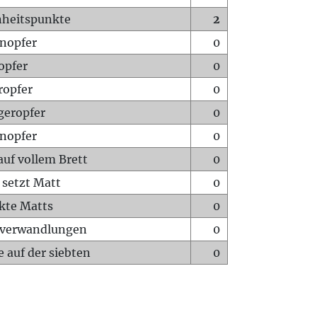
heitspunkte
2
nopfer
0
opfer
0
ropfer
0
geropfer
0
nopfer
0
auf vollem Brett
0
 setzt Matt
0
ckte Matts
0
rverwandlungen
0
 auf der siebten
0