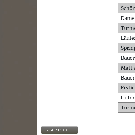
Schön
Dame
Turm
Läufe
Sprin
Bauer
Matt 
Bauer
Ersti
Unte
Türme
STARTSEITE