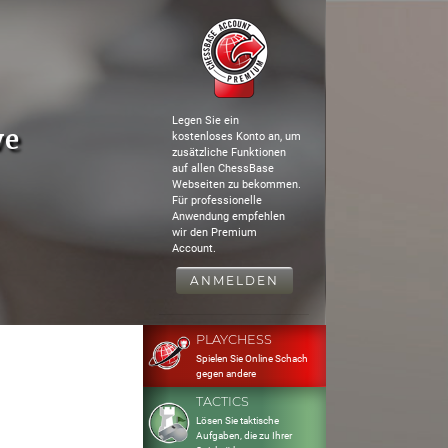
Legen Sie ein
ve
kostenloses Konto an, um
zusätzliche Funktionen
auf allen ChessBase
Webseiten zu bekommen.
Für professionelle
Anwendung empfehlen
wir den Premium
Account.
ANMELDEN
PLAYCHESS
Spielen Sie Online Schach
gegen andere
TACTICS
Lösen Sie taktische
Aufgaben, die zu Ihrer