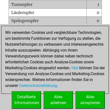
Turmopfer
1
Läuferopfer
0
Springeropfer
0
Bauernopfer
0
Wir verwenden Cookies und vergleichbare Technologien,
Matt auf vollem Brett
0
um bestimmte Funktionen zur Verfügung zu stellen, die
Nutzererfahrungen zu verbessern und interessengerechte
Bauer setzt Matt
0
Inhalte auszuspielen. Abhängig von ihrem
Erstickte Matts
0
Verwendungszweck können dabei neben technisch
Unterverwandlungen
0
erforderlichen Cookies auch Analyse-Cookies sowie
Marketing-Cookies eingesetzt werden.
Hier
können Sie der
Türme auf der siebten
0
Verwendung von Analyse-Cookies und Marketing-Cookies
widersprechen. Weitere Informationen finden Sie in
unserer
Datenschutzerklärung
.
STARTSEITE
Detaillierte
Alles
Alles
Informationen
ablehnen
akzeptieren