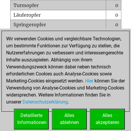
Turmopfer
0
Läuferopfer
0
Springeropfer
0
Bauernopfer
0
Wir verwenden Cookies und vergleichbare Technologien,
Matt auf vollem Brett
0
um bestimmte Funktionen zur Verfügung zu stellen, die
Nutzererfahrungen zu verbessern und interessengerechte
Bauer setzt Matt
0
Inhalte auszuspielen. Abhängig von ihrem
Erstickte Matts
0
Verwendungszweck können dabei neben technisch
Unterverwandlungen
0
erforderlichen Cookies auch Analyse-Cookies sowie
Marketing-Cookies eingesetzt werden.
Hier
können Sie der
Türme auf der siebten
0
Verwendung von Analyse-Cookies und Marketing-Cookies
widersprechen. Weitere Informationen finden Sie in
unserer
Datenschutzerklärung
.
STARTSEITE
Detaillierte
Alles
Alles
Informationen
ablehnen
akzeptieren