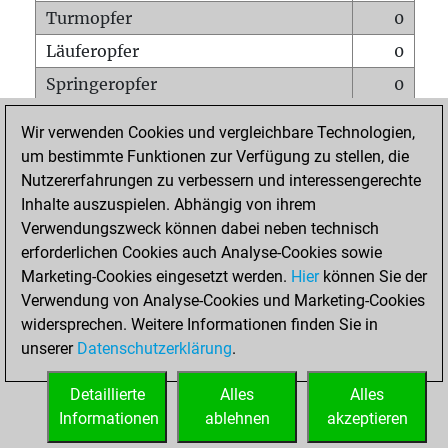
Turmopfer
0
Läuferopfer
0
Springeropfer
0
Bauernopfer
0
Wir verwenden Cookies und vergleichbare Technologien,
Matt auf vollem Brett
0
um bestimmte Funktionen zur Verfügung zu stellen, die
Nutzererfahrungen zu verbessern und interessengerechte
Bauer setzt Matt
0
Inhalte auszuspielen. Abhängig von ihrem
Erstickte Matts
0
Verwendungszweck können dabei neben technisch
Unterverwandlungen
0
erforderlichen Cookies auch Analyse-Cookies sowie
Marketing-Cookies eingesetzt werden.
Hier
können Sie der
Türme auf der siebten
0
Verwendung von Analyse-Cookies und Marketing-Cookies
widersprechen. Weitere Informationen finden Sie in
unserer
Datenschutzerklärung
.
STARTSEITE
Detaillierte
Alles
Alles
Informationen
ablehnen
akzeptieren