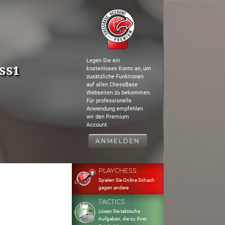
Legen Sie ein
ss1
kostenloses Konto an, um
zusätzliche Funktionen
auf allen ChessBase
Webseiten zu bekommen.
Für professionelle
Anwendung empfehlen
wir den Premium
Account.
ANMELDEN
PLAYCHESS
Spielen Sie Online Schach
gegen andere
TACTICS
Lösen Sie taktische
Aufgaben, die zu Ihrer