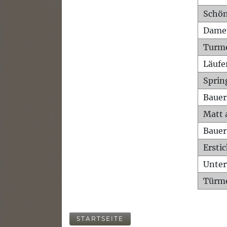
Schön
Dame
Turm
Läufe
Sprin
Bauer
Matt 
Bauer
Ersti
Unte
Türme
STARTSEITE