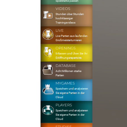
Spielstärke passen
VIDEOS
Stunden über Stunden
hochklassiger
Trainingsvideos
LIVE
Live Partien aus laufenden
Großmeisterturnieren
OPENINGS
Erfassen und Üben Sie Ihr
Eröffnungsrepertoire
DATABASE
Acht Millionen starke
Partien
MYGAMES
Speichern und analysieren
Sie eigene Partien in der
Cloud
PLAYERS
Speichern und analysieren
Sie eigene Partien in der
Cloud
STUDIES