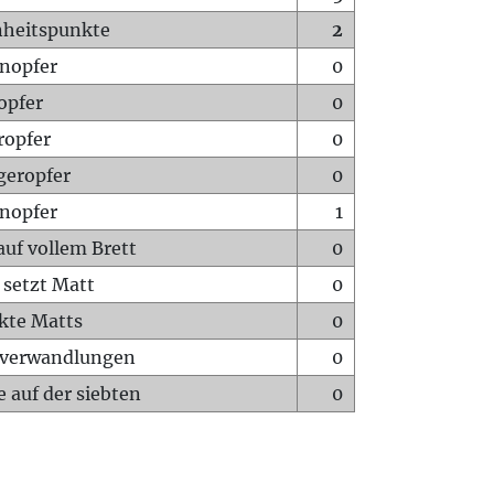
heitspunkte
2
nopfer
0
opfer
0
ropfer
0
geropfer
0
nopfer
1
auf vollem Brett
0
 setzt Matt
0
ckte Matts
0
rverwandlungen
0
 auf der siebten
0