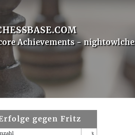
CHESSBASE.COM
core Achievements - nightowlche
Erfolge gegen Fritz
enzahl
3