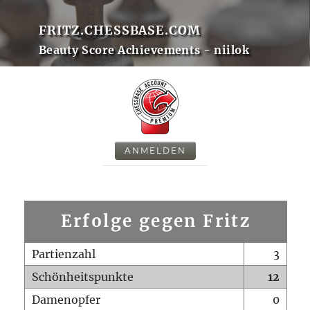
FRITZ.CHESSBASE.COM
Beauty Score Achievements - niilok
ANMELDEN
Erfolge gegen Fritz
Partienzahl
3
Schönheitspunkte
12
Damenopfer
0