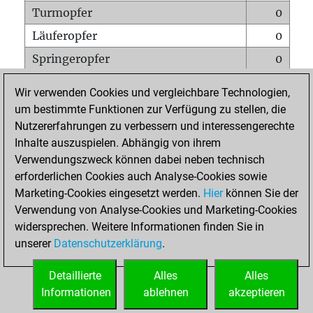
Turmopfer
0
Läuferopfer
0
Springeropfer
0
Bauernopfer
1
Wir verwenden Cookies und vergleichbare Technologien,
Matt auf vollem Brett
0
um bestimmte Funktionen zur Verfügung zu stellen, die
Nutzererfahrungen zu verbessern und interessengerechte
Bauer setzt Matt
0
Inhalte auszuspielen. Abhängig von ihrem
Erstickte Matts
0
Verwendungszweck können dabei neben technisch
Unterverwandlungen
0
erforderlichen Cookies auch Analyse-Cookies sowie
Marketing-Cookies eingesetzt werden.
Hier
können Sie der
Türme auf der siebten
0
Verwendung von Analyse-Cookies und Marketing-Cookies
widersprechen. Weitere Informationen finden Sie in
unserer
Datenschutzerklärung
.
STARTSEITE
Detaillierte
Alles
Alles
Informationen
ablehnen
akzeptieren