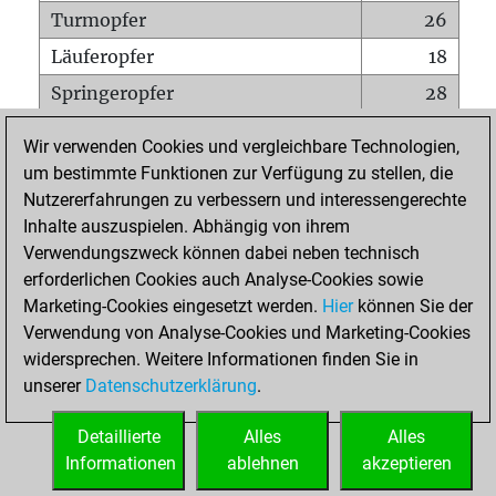
Turmopfer
26
Läuferopfer
18
Springeropfer
28
Bauernopfer
47
Wir verwenden Cookies und vergleichbare Technologien,
Matt auf vollem Brett
0
um bestimmte Funktionen zur Verfügung zu stellen, die
Nutzererfahrungen zu verbessern und interessengerechte
Bauer setzt Matt
4
Inhalte auszuspielen. Abhängig von ihrem
Erstickte Matts
1
Verwendungszweck können dabei neben technisch
Unterverwandlungen
0
erforderlichen Cookies auch Analyse-Cookies sowie
Marketing-Cookies eingesetzt werden.
Hier
können Sie der
Türme auf der siebten
0
Verwendung von Analyse-Cookies und Marketing-Cookies
widersprechen. Weitere Informationen finden Sie in
unserer
Datenschutzerklärung
.
STARTSEITE
Detaillierte
Alles
Alles
Informationen
ablehnen
akzeptieren