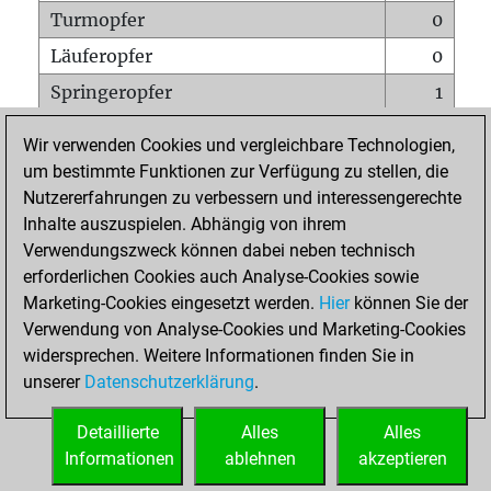
Turmopfer
0
Läuferopfer
0
Springeropfer
1
Bauernopfer
0
Wir verwenden Cookies und vergleichbare Technologien,
Matt auf vollem Brett
0
um bestimmte Funktionen zur Verfügung zu stellen, die
Nutzererfahrungen zu verbessern und interessengerechte
Bauer setzt Matt
0
Inhalte auszuspielen. Abhängig von ihrem
Erstickte Matts
0
Verwendungszweck können dabei neben technisch
Unterverwandlungen
0
erforderlichen Cookies auch Analyse-Cookies sowie
Marketing-Cookies eingesetzt werden.
Hier
können Sie der
Türme auf der siebten
0
Verwendung von Analyse-Cookies und Marketing-Cookies
widersprechen. Weitere Informationen finden Sie in
unserer
Datenschutzerklärung
.
STARTSEITE
Detaillierte
Alles
Alles
Informationen
ablehnen
akzeptieren