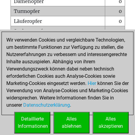
Damenopfer
0
Turmopfer
0
Läuferopfer
0
Springeropfer
1
Wir verwenden Cookies und vergleichbare Technologien,
Bauernopfer
1
um bestimmte Funktionen zur Verfügung zu stellen, die
Matt auf vollem Brett
0
Nutzererfahrungen zu verbessern und interessengerechte
Bauer setzt Matt
0
Inhalte auszuspielen. Abhängig von ihrem
Verwendungszweck können dabei neben technisch
Erstickte Matts
0
erforderlichen Cookies auch Analyse-Cookies sowie
Unterverwandlungen
0
Marketing-Cookies eingesetzt werden.
Hier
können Sie der
Verwendung von Analyse-Cookies und Marketing-Cookies
Türme auf der siebten
0
widersprechen. Weitere Informationen finden Sie in
unserer
Datenschutzerklärung
.
STARTSEITE
Detaillierte
Alles
Alles
Informationen
ablehnen
akzeptieren