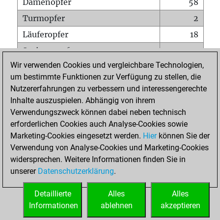
Damenopfer
58
Turmopfer
2
Läuferopfer
18
Springeropfer
3
Wir verwenden Cookies und vergleichbare Technologien,
Bauernopfer
21
um bestimmte Funktionen zur Verfügung zu stellen, die
Matt auf vollem Brett
0
Nutzererfahrungen zu verbessern und interessengerechte
Bauer setzt Matt
0
Inhalte auszuspielen. Abhängig von ihrem
Verwendungszweck können dabei neben technisch
Erstickte Matts
0
erforderlichen Cookies auch Analyse-Cookies sowie
Unterverwandlungen
0
Marketing-Cookies eingesetzt werden.
Hier
können Sie der
Verwendung von Analyse-Cookies und Marketing-Cookies
Türme auf der siebten
1
widersprechen. Weitere Informationen finden Sie in
unserer
Datenschutzerklärung
.
STARTSEITE
Detaillierte
Alles
Alles
Informationen
ablehnen
akzeptieren