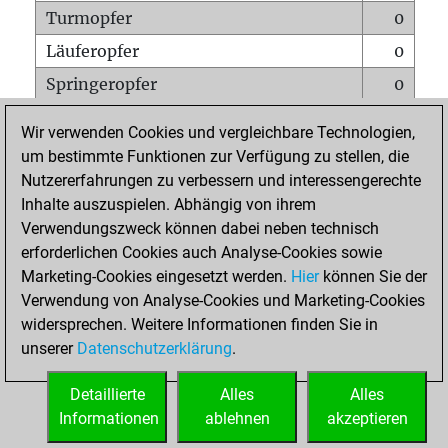
Turmopfer
0
Läuferopfer
0
Springeropfer
0
Bauernopfer
0
Wir verwenden Cookies und vergleichbare Technologien,
Matt auf vollem Brett
0
um bestimmte Funktionen zur Verfügung zu stellen, die
Nutzererfahrungen zu verbessern und interessengerechte
Bauer setzt Matt
0
Inhalte auszuspielen. Abhängig von ihrem
Erstickte Matts
0
Verwendungszweck können dabei neben technisch
Unterverwandlungen
0
erforderlichen Cookies auch Analyse-Cookies sowie
Marketing-Cookies eingesetzt werden.
Hier
können Sie der
Türme auf der siebten
0
Verwendung von Analyse-Cookies und Marketing-Cookies
widersprechen. Weitere Informationen finden Sie in
unserer
Datenschutzerklärung
.
STARTSEITE
Detaillierte
Alles
Alles
Informationen
ablehnen
akzeptieren