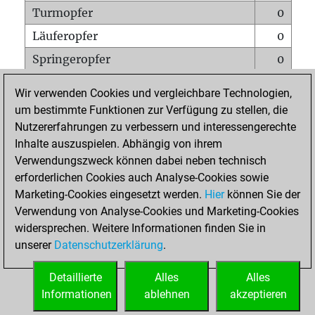
Turmopfer
0
Läuferopfer
0
Springeropfer
0
Bauernopfer
1
Wir verwenden Cookies und vergleichbare Technologien,
Matt auf vollem Brett
0
um bestimmte Funktionen zur Verfügung zu stellen, die
Nutzererfahrungen zu verbessern und interessengerechte
Bauer setzt Matt
0
Inhalte auszuspielen. Abhängig von ihrem
Erstickte Matts
0
Verwendungszweck können dabei neben technisch
Unterverwandlungen
0
erforderlichen Cookies auch Analyse-Cookies sowie
Marketing-Cookies eingesetzt werden.
Hier
können Sie der
Türme auf der siebten
0
Verwendung von Analyse-Cookies und Marketing-Cookies
widersprechen. Weitere Informationen finden Sie in
unserer
Datenschutzerklärung
.
STARTSEITE
Detaillierte
Alles
Alles
Informationen
ablehnen
akzeptieren