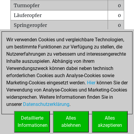
Turmopfer
0
Läuferopfer
0
Springeropfer
0
Bauernopfer
0
Wir verwenden Cookies und vergleichbare Technologien,
Matt auf vollem Brett
0
um bestimmte Funktionen zur Verfügung zu stellen, die
Nutzererfahrungen zu verbessern und interessengerechte
Bauer setzt Matt
0
Inhalte auszuspielen. Abhängig von ihrem
Erstickte Matts
0
Verwendungszweck können dabei neben technisch
Unterverwandlungen
0
erforderlichen Cookies auch Analyse-Cookies sowie
Marketing-Cookies eingesetzt werden.
Hier
können Sie der
Türme auf der siebten
0
Verwendung von Analyse-Cookies und Marketing-Cookies
widersprechen. Weitere Informationen finden Sie in
unserer
Datenschutzerklärung
.
STARTSEITE
Detaillierte
Alles
Alles
Informationen
ablehnen
akzeptieren