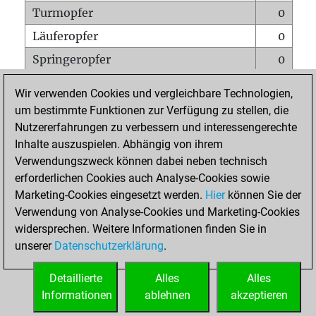
Turmopfer
0
Läuferopfer
0
Springeropfer
0
Bauernopfer
0
Wir verwenden Cookies und vergleichbare Technologien,
Matt auf vollem Brett
0
um bestimmte Funktionen zur Verfügung zu stellen, die
Nutzererfahrungen zu verbessern und interessengerechte
Bauer setzt Matt
0
Inhalte auszuspielen. Abhängig von ihrem
Erstickte Matts
0
Verwendungszweck können dabei neben technisch
Unterverwandlungen
0
erforderlichen Cookies auch Analyse-Cookies sowie
Marketing-Cookies eingesetzt werden.
Hier
können Sie der
Türme auf der siebten
0
Verwendung von Analyse-Cookies und Marketing-Cookies
widersprechen. Weitere Informationen finden Sie in
unserer
Datenschutzerklärung
.
STARTSEITE
Detaillierte
Alles
Alles
Informationen
ablehnen
akzeptieren