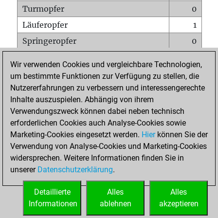
Turmopfer
0
Läuferopfer
1
Springeropfer
0
Bauernopfer
1
Wir verwenden Cookies und vergleichbare Technologien,
Matt auf vollem Brett
0
um bestimmte Funktionen zur Verfügung zu stellen, die
Nutzererfahrungen zu verbessern und interessengerechte
Bauer setzt Matt
0
Inhalte auszuspielen. Abhängig von ihrem
Erstickte Matts
0
Verwendungszweck können dabei neben technisch
Unterverwandlungen
0
erforderlichen Cookies auch Analyse-Cookies sowie
Marketing-Cookies eingesetzt werden.
Hier
können Sie der
Türme auf der siebten
0
Verwendung von Analyse-Cookies und Marketing-Cookies
widersprechen. Weitere Informationen finden Sie in
unserer
Datenschutzerklärung
.
STARTSEITE
Detaillierte
Alles
Alles
Informationen
ablehnen
akzeptieren