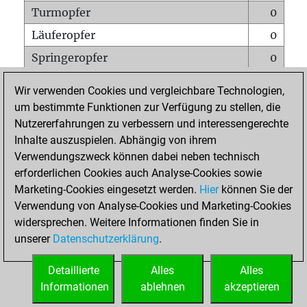
Turmopfer
0
Läuferopfer
0
Springeropfer
0
Bauernopfer
0
Wir verwenden Cookies und vergleichbare Technologien,
Matt auf vollem Brett
0
um bestimmte Funktionen zur Verfügung zu stellen, die
Nutzererfahrungen zu verbessern und interessengerechte
Bauer setzt Matt
0
Inhalte auszuspielen. Abhängig von ihrem
Erstickte Matts
0
Verwendungszweck können dabei neben technisch
Unterverwandlungen
0
erforderlichen Cookies auch Analyse-Cookies sowie
Marketing-Cookies eingesetzt werden.
Hier
können Sie der
Türme auf der siebten
0
Verwendung von Analyse-Cookies und Marketing-Cookies
widersprechen. Weitere Informationen finden Sie in
unserer
Datenschutzerklärung
.
STARTSEITE
Detaillierte
Alles
Alles
Informationen
ablehnen
akzeptieren