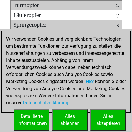
Turmopfer
2
Läuferopfer
7
Springeropfer
3
Bauernopfer
4
Wir verwenden Cookies und vergleichbare Technologien,
Matt auf vollem Brett
0
um bestimmte Funktionen zur Verfügung zu stellen, die
Nutzererfahrungen zu verbessern und interessengerechte
Bauer setzt Matt
0
Inhalte auszuspielen. Abhängig von ihrem
Erstickte Matts
0
Verwendungszweck können dabei neben technisch
Unterverwandlungen
0
erforderlichen Cookies auch Analyse-Cookies sowie
Marketing-Cookies eingesetzt werden.
Hier
können Sie der
Türme auf der siebten
0
Verwendung von Analyse-Cookies und Marketing-Cookies
widersprechen. Weitere Informationen finden Sie in
unserer
Datenschutzerklärung
.
STARTSEITE
Detaillierte
Alles
Alles
Informationen
ablehnen
akzeptieren