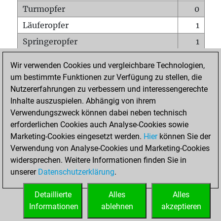
Turmopfer
0
Läuferopfer
1
Springeropfer
1
Bauernopfer
0
Wir verwenden Cookies und vergleichbare Technologien,
Matt auf vollem Brett
0
um bestimmte Funktionen zur Verfügung zu stellen, die
Nutzererfahrungen zu verbessern und interessengerechte
Bauer setzt Matt
0
Inhalte auszuspielen. Abhängig von ihrem
Erstickte Matts
0
Verwendungszweck können dabei neben technisch
Unterverwandlungen
0
erforderlichen Cookies auch Analyse-Cookies sowie
Marketing-Cookies eingesetzt werden.
Hier
können Sie der
Türme auf der siebten
0
Verwendung von Analyse-Cookies und Marketing-Cookies
widersprechen. Weitere Informationen finden Sie in
unserer
Datenschutzerklärung
.
STARTSEITE
Detaillierte
Alles
Alles
Informationen
ablehnen
akzeptieren