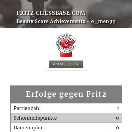
FRITZ.CHESSBASE.COM
Beauty Score Achievements - o_men99
ANMELDEN
Erfolge gegen Fritz
Partienzahl
1
Schönheitspunkte
9
Damenopfer
0