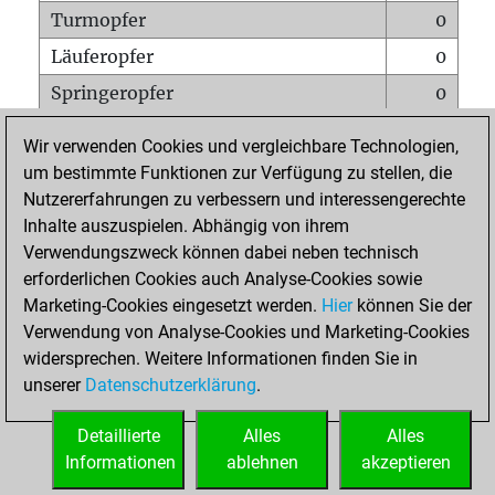
Turmopfer
0
Läuferopfer
0
Springeropfer
0
Bauernopfer
2
Wir verwenden Cookies und vergleichbare Technologien,
Matt auf vollem Brett
0
um bestimmte Funktionen zur Verfügung zu stellen, die
Nutzererfahrungen zu verbessern und interessengerechte
Bauer setzt Matt
0
Inhalte auszuspielen. Abhängig von ihrem
Erstickte Matts
0
Verwendungszweck können dabei neben technisch
Unterverwandlungen
0
erforderlichen Cookies auch Analyse-Cookies sowie
Marketing-Cookies eingesetzt werden.
Hier
können Sie der
Türme auf der siebten
0
Verwendung von Analyse-Cookies und Marketing-Cookies
widersprechen. Weitere Informationen finden Sie in
unserer
Datenschutzerklärung
.
STARTSEITE
Detaillierte
Alles
Alles
Informationen
ablehnen
akzeptieren