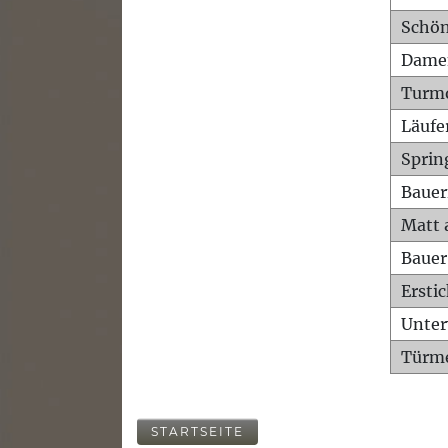
Schön
Dame
Turm
Läufe
Sprin
Bauer
Matt 
Bauer
Ersti
Unte
Türme
STARTSEITE