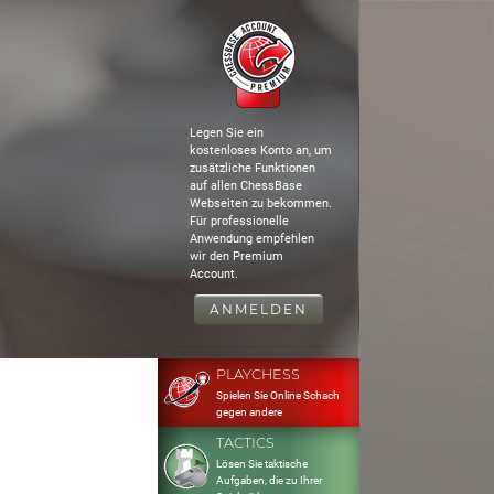
Legen Sie ein
kostenloses Konto an, um
zusätzliche Funktionen
auf allen ChessBase
Webseiten zu bekommen.
Für professionelle
Anwendung empfehlen
wir den Premium
Account.
ANMELDEN
PLAYCHESS
Spielen Sie Online Schach
gegen andere
TACTICS
Lösen Sie taktische
Aufgaben, die zu Ihrer