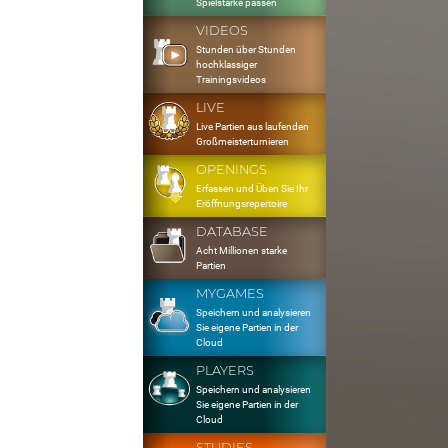
Spielstärke passen
VIDEOS
Stunden über Stunden
hochklassiger
Trainingsvideos
LIVE
Live Partien aus laufenden
Großmeisterturnieren
OPENINGS
Erfassen und Üben Sie Ihr
Eröffnungsrepertoire
DATABASE
Acht Millionen starke
Partien
MYGAMES
Speichern und analysieren
Sie eigene Partien in der
Cloud
PLAYERS
Speichern und analysieren
Sie eigene Partien in der
Cloud
STUDIES