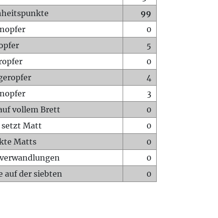
heitspunkte
99
nopfer
0
opfer
5
ropfer
0
geropfer
4
nopfer
3
auf vollem Brett
0
 setzt Matt
0
ckte Matts
0
rverwandlungen
0
 auf der siebten
0