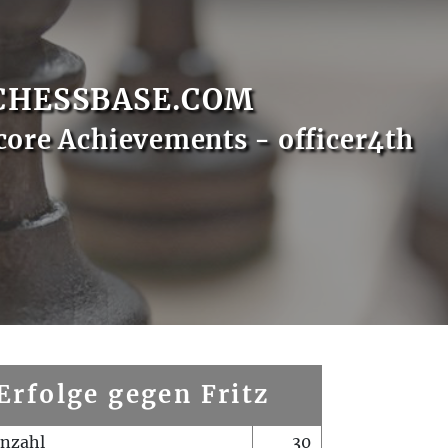
CHESSBASE.COM
core Achievements - officer4th
Erfolge gegen Fritz
enzahl
30