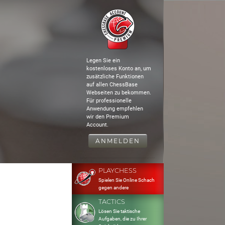
Legen Sie ein
kostenloses Konto an, um
zusätzliche Funktionen
auf allen ChessBase
Webseiten zu bekommen.
Für professionelle
Anwendung empfehlen
wir den Premium
Account.
ANMELDEN
PLAYCHESS
Spielen Sie Online Schach
gegen andere
TACTICS
Lösen Sie taktische
Aufgaben, die zu Ihrer