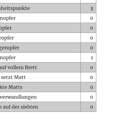
heitspunkte
3
nopfer
0
opfer
0
ropfer
0
geropfer
0
nopfer
1
auf vollem Brett
0
 setzt Matt
0
ckte Matts
0
rverwandlungen
0
 auf der siebten
0