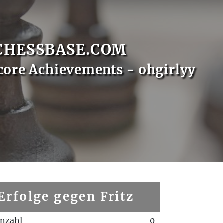
CHESSBASE.COM
core Achievements - ohgirlyy
Erfolge gegen Fritz
enzahl
0