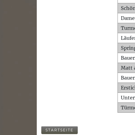
Schön
Dame
Turm
Läufe
Sprin
Bauer
Matt 
Bauer
Ersti
Unte
Türme
STARTSEITE