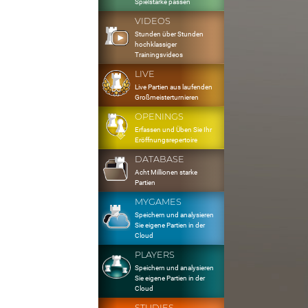
Spielstärke passen
VIDEOS
Stunden über Stunden
hochklassiger
Trainingsvideos
LIVE
Live Partien aus laufenden
Großmeisterturnieren
OPENINGS
Erfassen und Üben Sie Ihr
Eröffnungsrepertoire
DATABASE
Acht Millionen starke
Partien
MYGAMES
Speichern und analysieren
Sie eigene Partien in der
Cloud
PLAYERS
Speichern und analysieren
Sie eigene Partien in der
Cloud
STUDIES