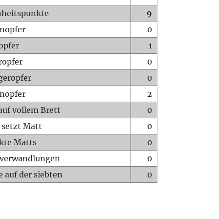
heitspunkte
9
nopfer
0
opfer
1
ropfer
0
geropfer
0
nopfer
2
auf vollem Brett
0
 setzt Matt
0
ckte Matts
0
rverwandlungen
0
 auf der siebten
0