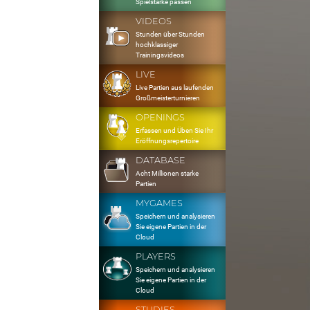
Spielstärke passen
VIDEOS
Stunden über Stunden
hochklassiger
Trainingsvideos
LIVE
Live Partien aus laufenden
Großmeisterturnieren
OPENINGS
Erfassen und Üben Sie Ihr
Eröffnungsrepertoire
DATABASE
Acht Millionen starke
Partien
MYGAMES
Speichern und analysieren
Sie eigene Partien in der
Cloud
PLAYERS
Speichern und analysieren
Sie eigene Partien in der
Cloud
STUDIES