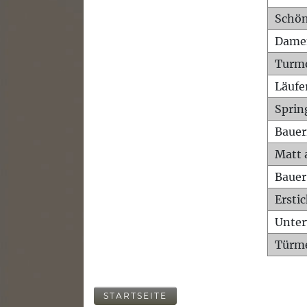
Schön
Dame
Turm
Läufe
Sprin
Bauer
Matt 
Bauer
Ersti
Unte
Türme
STARTSEITE