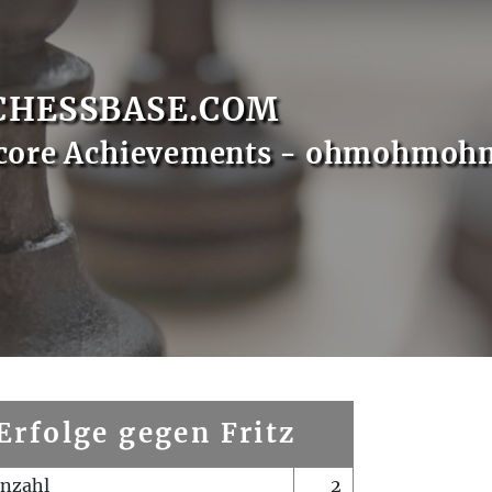
CHESSBASE.COM
Score Achievements - ohmohmoh
Erfolge gegen Fritz
enzahl
2