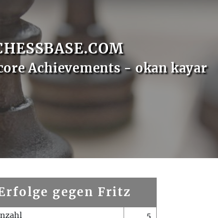
CHESSBASE.COM
core Achievements - okan kayar
Erfolge gegen Fritz
enzahl
5