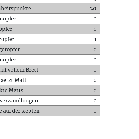
heitspunkte
20
nopfer
0
opfer
0
ropfer
1
geropfer
0
nopfer
0
auf vollem Brett
0
 setzt Matt
0
ckte Matts
0
rverwandlungen
0
 auf der siebten
0