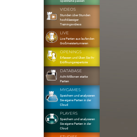
Spielstärke passen
VIDEOS
Stunden über Stunden
hochklassiger
Trainingsvideos
LIVE
Live Partien aus laufenden
Großmeisterturnieren
OPENINGS
Erfassen und Üben Sie Ihr
Eröffnungsrepertoire
DATABASE
Acht Millionen starke
Partien
MYGAMES
Speichern und analysieren
Sie eigene Partien in der
Cloud
PLAYERS
Speichern und analysieren
Sie eigene Partien in der
Cloud
STUDIES