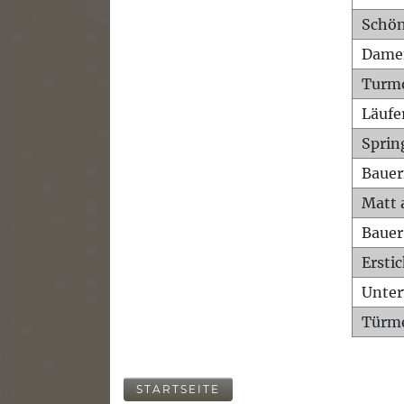
Schön
Dame
Turm
Läufe
Sprin
Bauer
Matt 
Bauer
Ersti
Unte
Türme
STARTSEITE