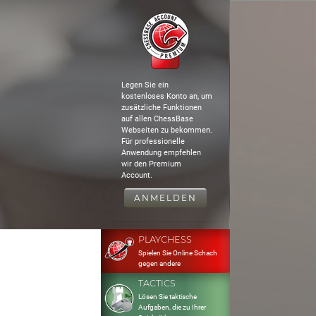
Legen Sie ein
kostenloses Konto an, um
zusätzliche Funktionen
auf allen ChessBase
Webseiten zu bekommen.
Für professionelle
Anwendung empfehlen
wir den Premium
Account.
ANMELDEN
PLAYCHESS
Spielen Sie Online Schach
gegen andere
TACTICS
Lösen Sie taktische
Aufgaben, die zu Ihrer