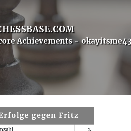
CHESSBASE.COM
core Achievements - okayitsme4
Erfolge gegen Fritz
enzahl
2