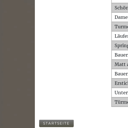
Schön
Dame
Turm
Läufe
Sprin
Bauer
Matt 
Bauer
Ersti
Unte
Türme
STARTSEITE