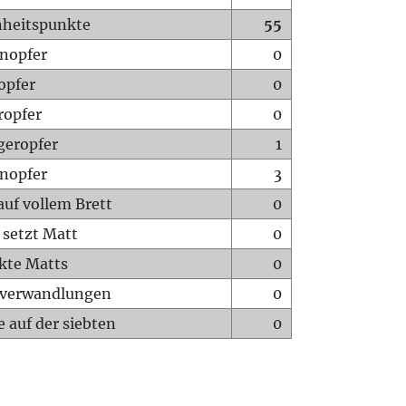
heitspunkte
55
nopfer
0
opfer
0
ropfer
0
geropfer
1
nopfer
3
auf vollem Brett
0
 setzt Matt
0
ckte Matts
0
rverwandlungen
0
 auf der siebten
0