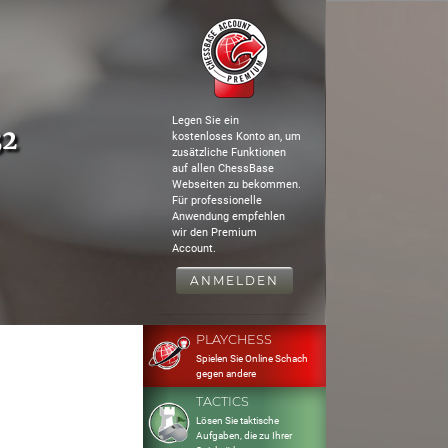
Legen Sie ein
32
kostenloses Konto an, um
zusätzliche Funktionen
auf allen ChessBase
Webseiten zu bekommen.
Für professionelle
Anwendung empfehlen
wir den Premium
Account.
ANMELDEN
PLAYCHESS
Spielen Sie Online Schach
gegen andere
TACTICS
Lösen Sie taktische
Aufgaben, die zu Ihrer