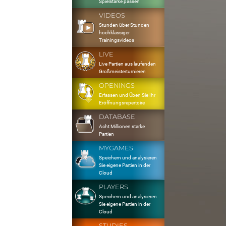
Spielstärke passen
VIDEOS
Stunden über Stunden
hochklassiger
Trainingsvideos
LIVE
Live Partien aus laufenden
Großmeisterturnieren
OPENINGS
Erfassen und Üben Sie Ihr
Eröffnungsrepertoire
DATABASE
Acht Millionen starke
Partien
MYGAMES
Speichern und analysieren
Sie eigene Partien in der
Cloud
PLAYERS
Speichern und analysieren
Sie eigene Partien in der
Cloud
STUDIES