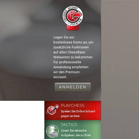
Legen Sie ein
kostenloses Konto an, um
zusätzliche Funktionen
auf allen ChessBase
Webseiten zu bekommen.
Für professionelle
Anwendung empfehlen
wir den Premium
Account.
ANMELDEN
PLAYCHESS
Spielen Sie Online Schach
gegen andere
TACTICS
Lösen Sie taktische
Aufgaben, die zu Ihrer