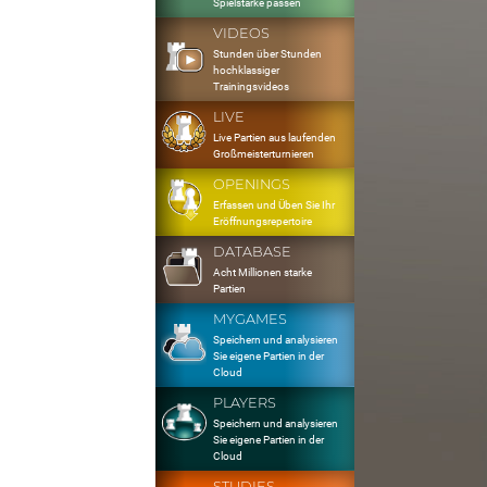
Spielstärke passen
VIDEOS
Stunden über Stunden
hochklassiger
Trainingsvideos
LIVE
Live Partien aus laufenden
Großmeisterturnieren
OPENINGS
Erfassen und Üben Sie Ihr
Eröffnungsrepertoire
DATABASE
Acht Millionen starke
Partien
MYGAMES
Speichern und analysieren
Sie eigene Partien in der
Cloud
PLAYERS
Speichern und analysieren
Sie eigene Partien in der
Cloud
STUDIES