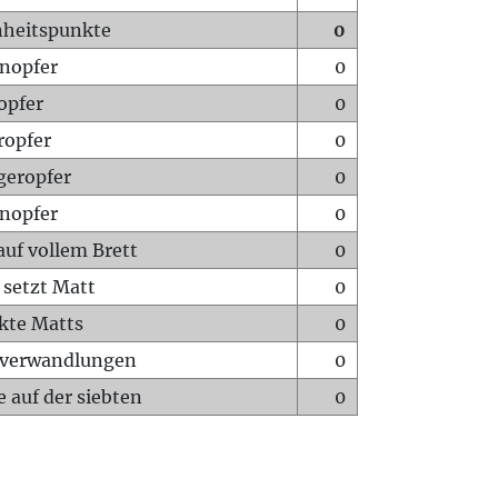
heitspunkte
0
nopfer
0
opfer
0
ropfer
0
geropfer
0
nopfer
0
auf vollem Brett
0
 setzt Matt
0
ckte Matts
0
rverwandlungen
0
 auf der siebten
0