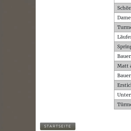
Schön
Dame
Turm
Läufe
Sprin
Bauer
Matt 
Bauer
Ersti
Unte
Türme
STARTSEITE