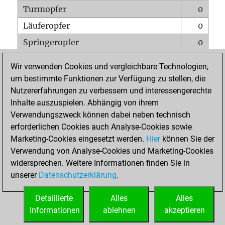
Turmopfer
0
Läuferopfer
0
Springeropfer
0
Bauernopfer
0
Wir verwenden Cookies und vergleichbare Technologien,
Matt auf vollem Brett
0
um bestimmte Funktionen zur Verfügung zu stellen, die
Nutzererfahrungen zu verbessern und interessengerechte
Bauer setzt Matt
0
Inhalte auszuspielen. Abhängig von ihrem
Erstickte Matts
0
Verwendungszweck können dabei neben technisch
Unterverwandlungen
0
erforderlichen Cookies auch Analyse-Cookies sowie
Marketing-Cookies eingesetzt werden.
Hier
können Sie der
Türme auf der siebten
0
Verwendung von Analyse-Cookies und Marketing-Cookies
widersprechen. Weitere Informationen finden Sie in
unserer
Datenschutzerklärung
.
STARTSEITE
Detaillierte
Alles
Alles
Informationen
ablehnen
akzeptieren