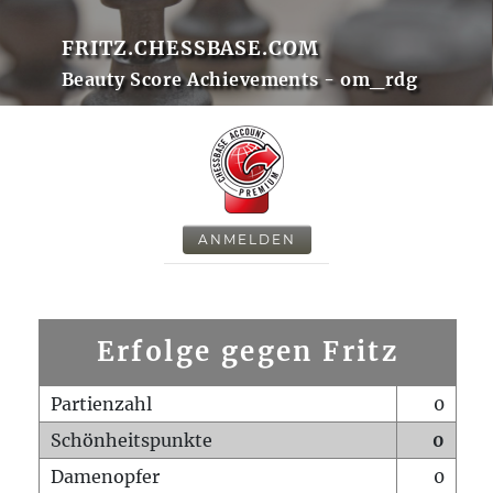
FRITZ.CHESSBASE.COM
Beauty Score Achievements - om_rdg
ANMELDEN
Erfolge gegen Fritz
Partienzahl
0
Schönheitspunkte
0
Damenopfer
0