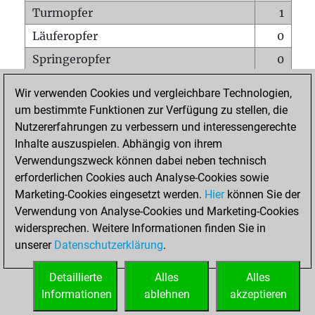
Turmopfer
1
Läuferopfer
0
Springeropfer
0
Bauernopfer
0
Wir verwenden Cookies und vergleichbare Technologien,
Matt auf vollem Brett
0
um bestimmte Funktionen zur Verfügung zu stellen, die
Nutzererfahrungen zu verbessern und interessengerechte
Bauer setzt Matt
0
Inhalte auszuspielen. Abhängig von ihrem
Erstickte Matts
0
Verwendungszweck können dabei neben technisch
Unterverwandlungen
0
erforderlichen Cookies auch Analyse-Cookies sowie
Marketing-Cookies eingesetzt werden.
Hier
können Sie der
Türme auf der siebten
0
Verwendung von Analyse-Cookies und Marketing-Cookies
widersprechen. Weitere Informationen finden Sie in
unserer
Datenschutzerklärung
.
STARTSEITE
Detaillierte
Alles
Alles
Informationen
ablehnen
akzeptieren