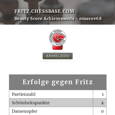
FRITZ.CHESSBASE.COM
Beauty Score Achievements - omarov68
ANMELDEN
Erfolge gegen Fritz
Partienzahl
1
Schönheitspunkte
2
Damenopfer
0