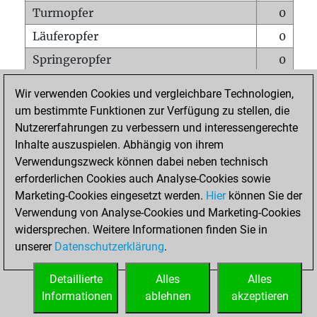
Turmopfer
0
Läuferopfer
0
Springeropfer
0
Bauernopfer
0
Wir verwenden Cookies und vergleichbare Technologien,
Matt auf vollem Brett
0
um bestimmte Funktionen zur Verfügung zu stellen, die
Nutzererfahrungen zu verbessern und interessengerechte
Bauer setzt Matt
0
Inhalte auszuspielen. Abhängig von ihrem
Erstickte Matts
0
Verwendungszweck können dabei neben technisch
Unterverwandlungen
0
erforderlichen Cookies auch Analyse-Cookies sowie
Marketing-Cookies eingesetzt werden.
Hier
können Sie der
Türme auf der siebten
0
Verwendung von Analyse-Cookies und Marketing-Cookies
widersprechen. Weitere Informationen finden Sie in
unserer
Datenschutzerklärung
.
STARTSEITE
Detaillierte
Alles
Alles
Informationen
ablehnen
akzeptieren