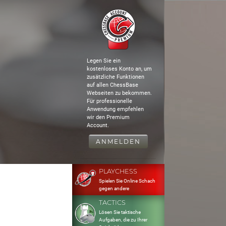
Legen Sie ein
kostenloses Konto an, um
zusätzliche Funktionen
auf allen ChessBase
Webseiten zu bekommen.
Für professionelle
Anwendung empfehlen
wir den Premium
Account.
ANMELDEN
PLAYCHESS
Spielen Sie Online Schach
gegen andere
TACTICS
Lösen Sie taktische
Aufgaben, die zu Ihrer