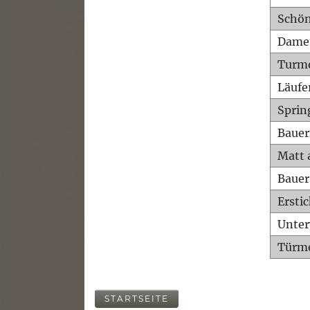
Schön
Dame
Turm
Läufe
Sprin
Bauer
Matt 
Bauer
Ersti
Unte
Türme
STARTSEITE