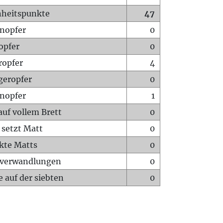
heitspunkte
47
nopfer
0
opfer
0
ropfer
4
geropfer
0
nopfer
1
auf vollem Brett
0
 setzt Matt
0
ckte Matts
0
rverwandlungen
0
 auf der siebten
0