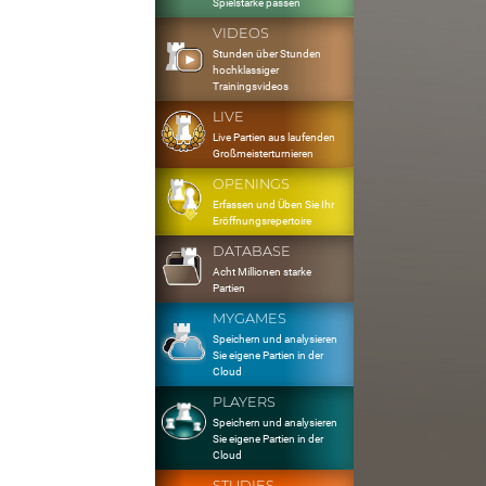
Spielstärke passen
VIDEOS
Stunden über Stunden
hochklassiger
Trainingsvideos
LIVE
Live Partien aus laufenden
Großmeisterturnieren
OPENINGS
Erfassen und Üben Sie Ihr
Eröffnungsrepertoire
DATABASE
Acht Millionen starke
Partien
MYGAMES
Speichern und analysieren
Sie eigene Partien in der
Cloud
PLAYERS
Speichern und analysieren
Sie eigene Partien in der
Cloud
STUDIES