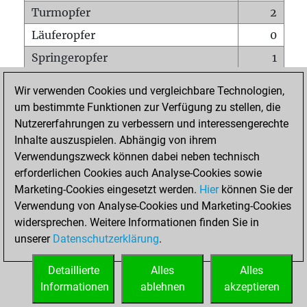
Turmopfer
2
Läuferopfer
0
Springeropfer
1
Bauernopfer
0
Wir verwenden Cookies und vergleichbare Technologien,
Matt auf vollem Brett
0
um bestimmte Funktionen zur Verfügung zu stellen, die
Nutzererfahrungen zu verbessern und interessengerechte
Bauer setzt Matt
0
Inhalte auszuspielen. Abhängig von ihrem
Erstickte Matts
0
Verwendungszweck können dabei neben technisch
Unterverwandlungen
0
erforderlichen Cookies auch Analyse-Cookies sowie
Marketing-Cookies eingesetzt werden.
Hier
können Sie der
Türme auf der siebten
0
Verwendung von Analyse-Cookies und Marketing-Cookies
widersprechen. Weitere Informationen finden Sie in
unserer
Datenschutzerklärung
.
STARTSEITE
Detaillierte
Alles
Alles
Informationen
ablehnen
akzeptieren