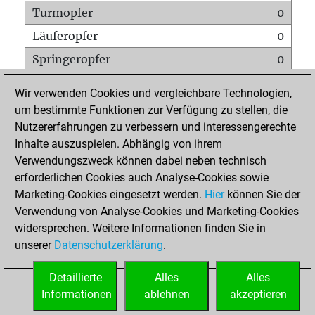
Turmopfer
0
Läuferopfer
0
Springeropfer
0
Bauernopfer
1
Wir verwenden Cookies und vergleichbare Technologien,
Matt auf vollem Brett
0
um bestimmte Funktionen zur Verfügung zu stellen, die
Nutzererfahrungen zu verbessern und interessengerechte
Bauer setzt Matt
0
Inhalte auszuspielen. Abhängig von ihrem
Erstickte Matts
0
Verwendungszweck können dabei neben technisch
Unterverwandlungen
0
erforderlichen Cookies auch Analyse-Cookies sowie
Marketing-Cookies eingesetzt werden.
Hier
können Sie der
Türme auf der siebten
0
Verwendung von Analyse-Cookies und Marketing-Cookies
widersprechen. Weitere Informationen finden Sie in
unserer
Datenschutzerklärung
.
STARTSEITE
Detaillierte
Alles
Alles
Informationen
ablehnen
akzeptieren