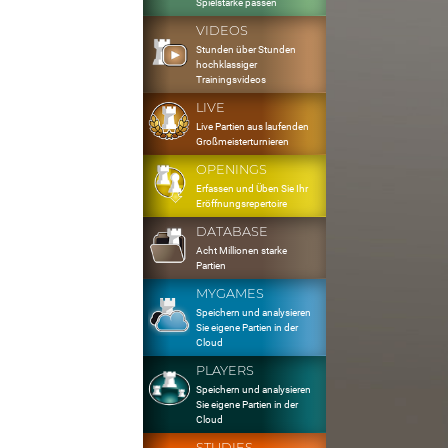
Spielstärke passen
VIDEOS
Stunden über Stunden
hochklassiger
Trainingsvideos
LIVE
Live Partien aus laufenden
Großmeisterturnieren
OPENINGS
Erfassen und Üben Sie Ihr
Eröffnungsrepertoire
DATABASE
Acht Millionen starke
Partien
MYGAMES
Speichern und analysieren
Sie eigene Partien in der
Cloud
PLAYERS
Speichern und analysieren
Sie eigene Partien in der
Cloud
STUDIES