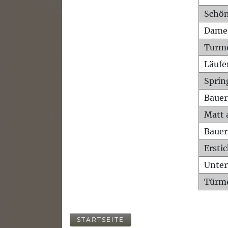
Schön
Dame
Turm
Läufe
Sprin
Bauer
Matt 
Bauer
Ersti
Unte
Türme
STARTSEITE