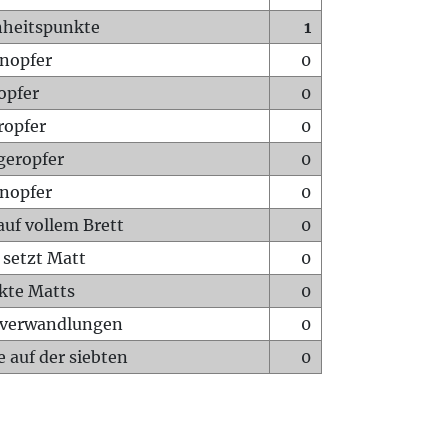
heitspunkte
1
nopfer
0
opfer
0
ropfer
0
geropfer
0
nopfer
0
auf vollem Brett
0
 setzt Matt
0
ckte Matts
0
rverwandlungen
0
 auf der siebten
0