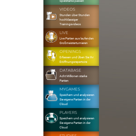
Spielstärke passen
VIDEOS
Stunden über Stunden
hochklassiger
Trainingsvideos
LIVE
Live Partien aus laufenden
Großmeisterturnieren
OPENINGS
Erfassen und Üben Sie Ihr
Eröffnungsrepertoire
DATABASE
Acht Millionen starke
Partien
MYGAMES
Speichern und analysieren
Sie eigene Partien in der
Cloud
PLAYERS
Speichern und analysieren
Sie eigene Partien in der
Cloud
STUDIES