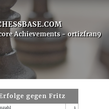
CHESSBASE.COM
core Achievements - ortizfran9
Erfolge gegen Fritz
enzahl
1