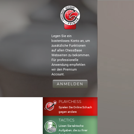
Legen Sie ein
kostenloses Konto an, um
zusätzliche Funktionen
auf allen ChessBase
Webseiten zu bekommen.
Für professionelle
Anwendung empfehlen
wir den Premium
Account.
ANMELDEN
PLAYCHESS
Spielen Sie Online Schach
gegen andere
TACTICS
Lösen Sie taktische
Aufgaben, die zu Ihrer