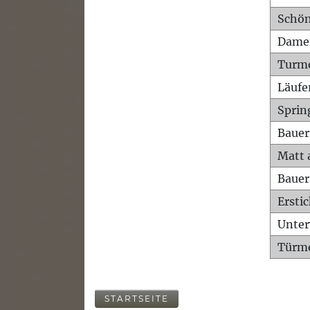
Schön
Dame
Turm
Läufe
Sprin
Bauer
Matt 
Bauer
Ersti
Unte
Türme
STARTSEITE