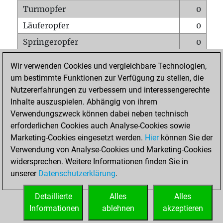
Turmopfer
0
Läuferopfer
0
Springeropfer
0
Bauernopfer
1
Wir verwenden Cookies und vergleichbare Technologien,
Matt auf vollem Brett
0
um bestimmte Funktionen zur Verfügung zu stellen, die
Nutzererfahrungen zu verbessern und interessengerechte
Bauer setzt Matt
0
Inhalte auszuspielen. Abhängig von ihrem
Erstickte Matts
0
Verwendungszweck können dabei neben technisch
Unterverwandlungen
0
erforderlichen Cookies auch Analyse-Cookies sowie
Marketing-Cookies eingesetzt werden.
Hier
können Sie der
Türme auf der siebten
0
Verwendung von Analyse-Cookies und Marketing-Cookies
widersprechen. Weitere Informationen finden Sie in
unserer
Datenschutzerklärung
.
STARTSEITE
Detaillierte
Alles
Alles
Informationen
ablehnen
akzeptieren