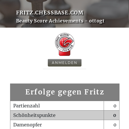
FRITZ.CHESSBASE.COM
Beauty Score Achievements - ottogt
ANMELDEN
Erfolge gegen Fritz
Partienzahl
0
Schönheitspunkte
0
Damenopfer
0