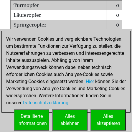
Turmopfer
0
Läuferopfer
0
Springeropfer
0
Bauernopfer
0
Wir verwenden Cookies und vergleichbare Technologien,
Matt auf vollem Brett
0
um bestimmte Funktionen zur Verfügung zu stellen, die
Nutzererfahrungen zu verbessern und interessengerechte
Bauer setzt Matt
0
Inhalte auszuspielen. Abhängig von ihrem
Erstickte Matts
0
Verwendungszweck können dabei neben technisch
Unterverwandlungen
0
erforderlichen Cookies auch Analyse-Cookies sowie
Marketing-Cookies eingesetzt werden.
Hier
können Sie der
Türme auf der siebten
0
Verwendung von Analyse-Cookies und Marketing-Cookies
widersprechen. Weitere Informationen finden Sie in
unserer
Datenschutzerklärung
.
STARTSEITE
Detaillierte
Alles
Alles
Informationen
ablehnen
akzeptieren