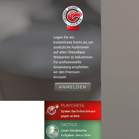
Legen Sie ein
kostenloses Konto an, um
zusätzliche Funktionen
auf allen ChessBase
Webseiten zu bekommen.
Für professionelle
Anwendung empfehlen
wir den Premium
Account.
ANMELDEN
PLAYCHESS
Spielen Sie Online Schach
gegen andere
TACTICS
Lösen Sie taktische
Aufgaben, die zu Ihrer