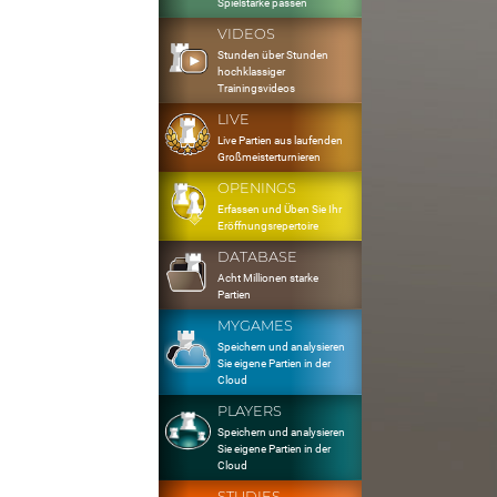
Spielstärke passen
VIDEOS
Stunden über Stunden
hochklassiger
Trainingsvideos
LIVE
Live Partien aus laufenden
Großmeisterturnieren
OPENINGS
Erfassen und Üben Sie Ihr
Eröffnungsrepertoire
DATABASE
Acht Millionen starke
Partien
MYGAMES
Speichern und analysieren
Sie eigene Partien in der
Cloud
PLAYERS
Speichern und analysieren
Sie eigene Partien in der
Cloud
STUDIES