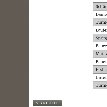
Schön
Dame
Turm
Läufe
Sprin
Bauer
Matt 
Bauer
Ersti
Unte
Türme
STARTSEITE