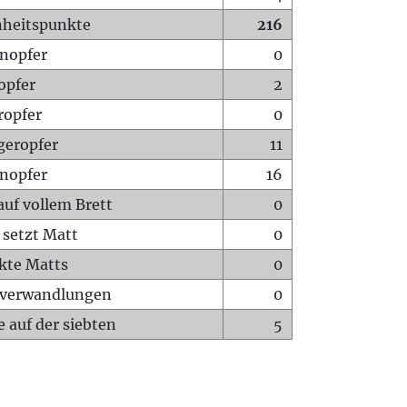
heitspunkte
216
nopfer
0
opfer
2
ropfer
0
geropfer
11
nopfer
16
auf vollem Brett
0
 setzt Matt
0
ckte Matts
0
rverwandlungen
0
 auf der siebten
5