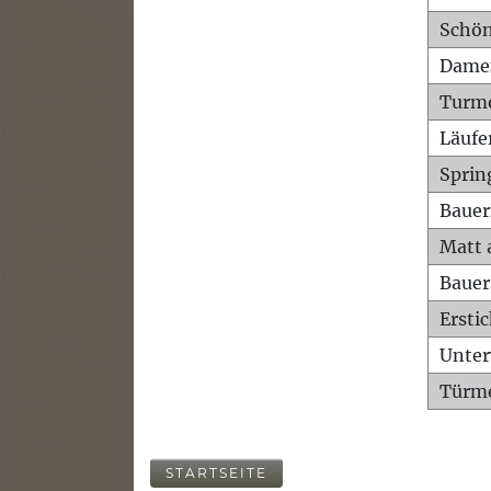
Schön
Dame
Turm
Läufe
Sprin
Bauer
Matt 
Bauer
Ersti
Unte
Türme
STARTSEITE