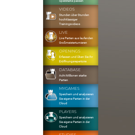
Spielstärke passen
VIDEOS
Stunden über Stunden
hochklassiger
Trainingsvideos
LIVE
Live Partien aus laufenden
Großmeisterturnieren
OPENINGS
Erfassen und Üben Sie Ihr
Eröffnungsrepertoire
DATABASE
Acht Millionen starke
Partien
MYGAMES
Speichern und analysieren
Sie eigene Partien in der
Cloud
PLAYERS
Speichern und analysieren
Sie eigene Partien in der
Cloud
STUDIES