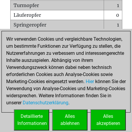
Turmopfer
1
Läuferopfer
0
Springeropfer
1
Bauernopfer
3
Wir verwenden Cookies und vergleichbare Technologien,
Matt auf vollem Brett
0
um bestimmte Funktionen zur Verfügung zu stellen, die
Nutzererfahrungen zu verbessern und interessengerechte
Bauer setzt Matt
0
Inhalte auszuspielen. Abhängig von ihrem
Erstickte Matts
0
Verwendungszweck können dabei neben technisch
Unterverwandlungen
0
erforderlichen Cookies auch Analyse-Cookies sowie
Marketing-Cookies eingesetzt werden.
Hier
können Sie der
Türme auf der siebten
0
Verwendung von Analyse-Cookies und Marketing-Cookies
widersprechen. Weitere Informationen finden Sie in
unserer
Datenschutzerklärung
.
STARTSEITE
Detaillierte
Alles
Alles
Informationen
ablehnen
akzeptieren