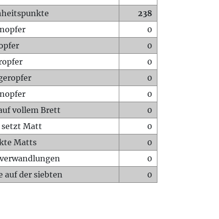
heitspunkte
238
nopfer
0
opfer
0
ropfer
0
geropfer
0
nopfer
0
auf vollem Brett
0
 setzt Matt
0
ckte Matts
0
rverwandlungen
0
 auf der siebten
0