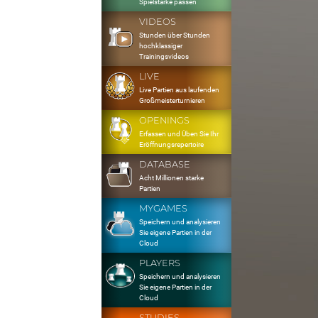
Spielstärke passen
VIDEOS
Stunden über Stunden
hochklassiger
Trainingsvideos
LIVE
Live Partien aus laufenden
Großmeisterturnieren
OPENINGS
Erfassen und Üben Sie Ihr
Eröffnungsrepertoire
DATABASE
Acht Millionen starke
Partien
MYGAMES
Speichern und analysieren
Sie eigene Partien in der
Cloud
PLAYERS
Speichern und analysieren
Sie eigene Partien in der
Cloud
STUDIES