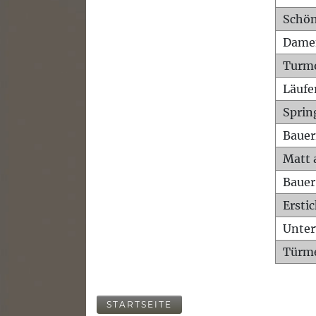
Schön
Dame
Turm
Läufe
Sprin
Bauer
Matt 
Bauer
Ersti
Unte
Türme
STARTSEITE