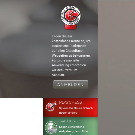
Legen Sie ein
kostenloses Konto an, um
zusätzliche Funktionen
auf allen ChessBase
Webseiten zu bekommen.
Für professionelle
Anwendung empfehlen
wir den Premium
Account.
ANMELDEN
PLAYCHESS
Spielen Sie Online Schach
gegen andere
TACTICS
Lösen Sie taktische
Aufgaben, die zu Ihrer