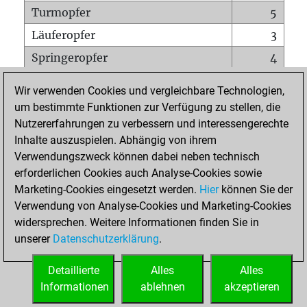
Turmopfer
5
Läuferopfer
3
Springeropfer
4
Bauernopfer
5
Wir verwenden Cookies und vergleichbare Technologien,
Matt auf vollem Brett
0
um bestimmte Funktionen zur Verfügung zu stellen, die
Nutzererfahrungen zu verbessern und interessengerechte
Bauer setzt Matt
0
Inhalte auszuspielen. Abhängig von ihrem
Erstickte Matts
0
Verwendungszweck können dabei neben technisch
Unterverwandlungen
0
erforderlichen Cookies auch Analyse-Cookies sowie
Marketing-Cookies eingesetzt werden.
Hier
können Sie der
Türme auf der siebten
0
Verwendung von Analyse-Cookies und Marketing-Cookies
widersprechen. Weitere Informationen finden Sie in
unserer
Datenschutzerklärung
.
STARTSEITE
Detaillierte
Alles
Alles
Informationen
ablehnen
akzeptieren