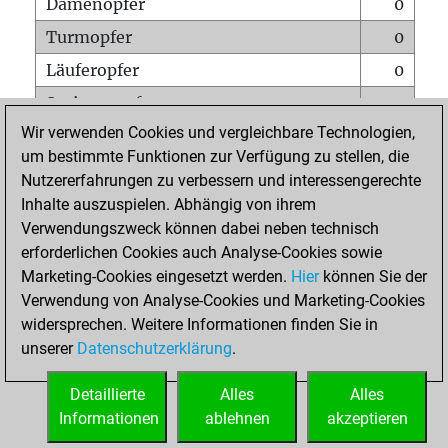
Damenopfer
0
Turmopfer
0
Läuferopfer
0
Springeropfer
0
Wir verwenden Cookies und vergleichbare Technologien,
Bauernopfer
0
um bestimmte Funktionen zur Verfügung zu stellen, die
Matt auf vollem Brett
0
Nutzererfahrungen zu verbessern und interessengerechte
Bauer setzt Matt
0
Inhalte auszuspielen. Abhängig von ihrem
Verwendungszweck können dabei neben technisch
Erstickte Matts
0
erforderlichen Cookies auch Analyse-Cookies sowie
Unterverwandlungen
0
Marketing-Cookies eingesetzt werden.
Hier
können Sie der
Verwendung von Analyse-Cookies und Marketing-Cookies
Türme auf der siebten
0
widersprechen. Weitere Informationen finden Sie in
unserer
Datenschutzerklärung
.
STARTSEITE
Detaillierte
Alles
Alles
Informationen
ablehnen
akzeptieren