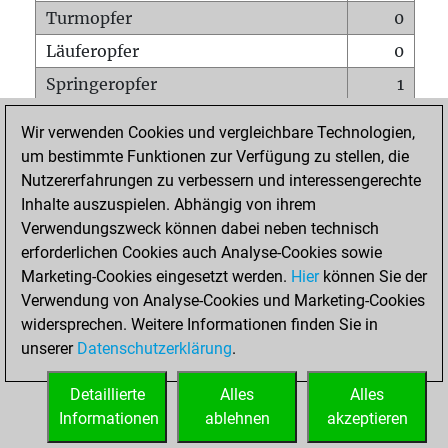
Turmopfer
0
Läuferopfer
0
Springeropfer
1
Bauernopfer
2
Wir verwenden Cookies und vergleichbare Technologien,
Matt auf vollem Brett
0
um bestimmte Funktionen zur Verfügung zu stellen, die
Nutzererfahrungen zu verbessern und interessengerechte
Bauer setzt Matt
0
Inhalte auszuspielen. Abhängig von ihrem
Erstickte Matts
0
Verwendungszweck können dabei neben technisch
Unterverwandlungen
0
erforderlichen Cookies auch Analyse-Cookies sowie
Marketing-Cookies eingesetzt werden.
Hier
können Sie der
Türme auf der siebten
0
Verwendung von Analyse-Cookies und Marketing-Cookies
widersprechen. Weitere Informationen finden Sie in
unserer
Datenschutzerklärung
.
STARTSEITE
Detaillierte
Alles
Alles
Informationen
ablehnen
akzeptieren