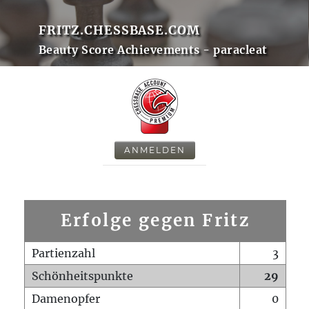
FRITZ.CHESSBASE.COM
Beauty Score Achievements - paracleat
ANMELDEN
Erfolge gegen Fritz
Partienzahl
3
Schönheitspunkte
29
Damenopfer
0