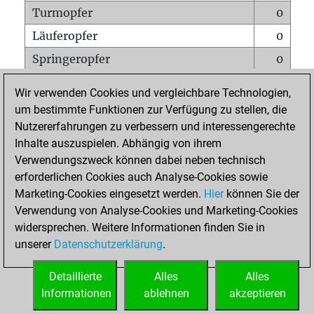
Turmopfer
0
Läuferopfer
0
Springeropfer
0
Bauernopfer
0
Wir verwenden Cookies und vergleichbare Technologien,
Matt auf vollem Brett
0
um bestimmte Funktionen zur Verfügung zu stellen, die
Nutzererfahrungen zu verbessern und interessengerechte
Bauer setzt Matt
0
Inhalte auszuspielen. Abhängig von ihrem
Erstickte Matts
0
Verwendungszweck können dabei neben technisch
Unterverwandlungen
0
erforderlichen Cookies auch Analyse-Cookies sowie
Marketing-Cookies eingesetzt werden.
Hier
können Sie der
Türme auf der siebten
0
Verwendung von Analyse-Cookies und Marketing-Cookies
widersprechen. Weitere Informationen finden Sie in
unserer
Datenschutzerklärung
.
STARTSEITE
Detaillierte
Alles
Alles
Informationen
ablehnen
akzeptieren