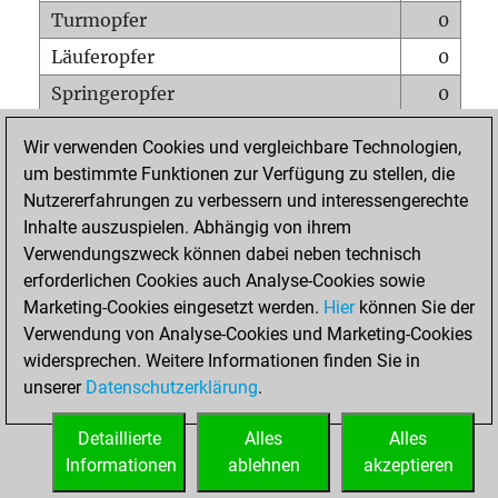
Turmopfer
0
Läuferopfer
0
Springeropfer
0
Bauernopfer
0
Wir verwenden Cookies und vergleichbare Technologien,
Matt auf vollem Brett
0
um bestimmte Funktionen zur Verfügung zu stellen, die
Nutzererfahrungen zu verbessern und interessengerechte
Bauer setzt Matt
0
Inhalte auszuspielen. Abhängig von ihrem
Erstickte Matts
0
Verwendungszweck können dabei neben technisch
Unterverwandlungen
0
erforderlichen Cookies auch Analyse-Cookies sowie
Marketing-Cookies eingesetzt werden.
Hier
können Sie der
Türme auf der siebten
0
Verwendung von Analyse-Cookies und Marketing-Cookies
widersprechen. Weitere Informationen finden Sie in
unserer
Datenschutzerklärung
.
STARTSEITE
Detaillierte
Alles
Alles
Informationen
ablehnen
akzeptieren