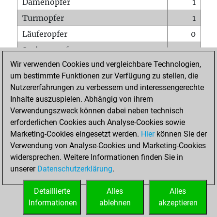
Damenopfer
1
Turmopfer
1
Läuferopfer
0
Springeropfer
0
Wir verwenden Cookies und vergleichbare Technologien,
Bauernopfer
3
um bestimmte Funktionen zur Verfügung zu stellen, die
Matt auf vollem Brett
0
Nutzererfahrungen zu verbessern und interessengerechte
Bauer setzt Matt
0
Inhalte auszuspielen. Abhängig von ihrem
Verwendungszweck können dabei neben technisch
Erstickte Matts
0
erforderlichen Cookies auch Analyse-Cookies sowie
Unterverwandlungen
0
Marketing-Cookies eingesetzt werden.
Hier
können Sie der
Verwendung von Analyse-Cookies und Marketing-Cookies
Türme auf der siebten
0
widersprechen. Weitere Informationen finden Sie in
unserer
Datenschutzerklärung
.
STARTSEITE
Detaillierte
Alles
Alles
Informationen
ablehnen
akzeptieren